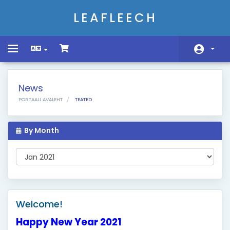
LEAFLEECH
Toggle
navigation
Avaleht
News
Store
PORTAALI AVALEHT
TEATED
Teated
By Month
Teadmistebaas
Võrgu staatus
Võta meiega ühendust
Welcome!
Happy New Year 2021